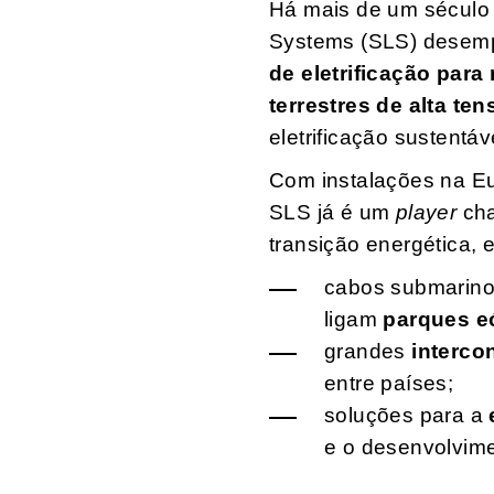
Há mais de um século
Systems (SLS) desem
de eletrificação para
terrestres de alta te
eletrificação sustentá
Com instalações na Eu
SLS já é um
player
ch
transição energética, 
cabos submarino
ligam
parques eó
grandes
interco
entre países;
soluções para a
e o desenvolvime