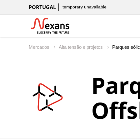
PORTUGAL
temporary unavailable
Mercados
Alta tensão e projetos
Parq
Off