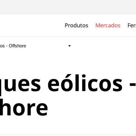
Produtos
Mercados
Fer
ues eólicos 
shore